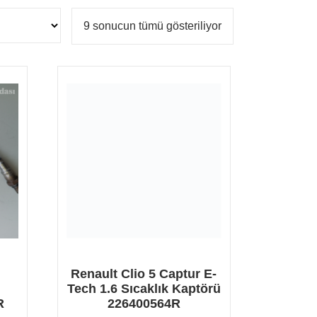
En
9 sonucun tümü gösteriliyor
yeniye
göre
sıralandı
Renault Clio 5 Captur E-
Tech 1.6 Sıcaklık Kaptörü
R
226400564R