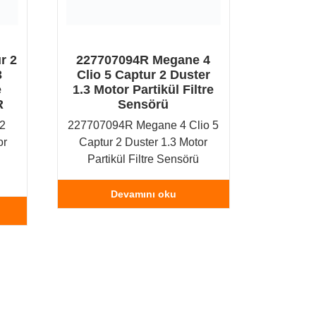
r 2
227707094R Megane 4
3
Clio 5 Captur 2 Duster
e
1.3 Motor Partikül Filtre
R
Sensörü
 2
227707094R Megane 4 Clio 5
or
Captur 2 Duster 1.3 Motor
Partikül Filtre Sensörü
Devamını oku