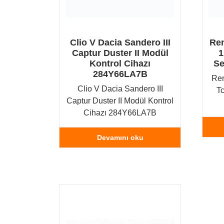
Clio V Dacia Sandero III
Ren
Captur Duster II Modül
1
Kontrol Cihazı
Se
284Y66LA7B
Ren
Clio V Dacia Sandero III
Tc
Captur Duster II Modül Kontrol
Cihazı 284Y66LA7B
Devamını oku