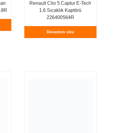
man
Renault Clio 5 Captur E-Tech
18R
1.6 Sıcaklık Kaptörü
226400564R
Devamını oku