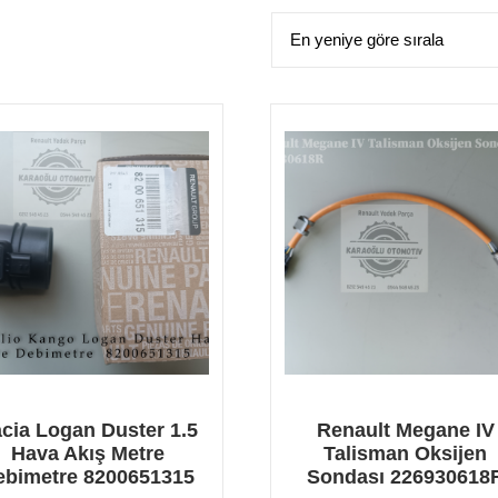
cia Logan Duster 1.5
Renault Megane IV
Hava Akış Metre
Talisman Oksijen
ebimetre 8200651315
Sondası 226930618