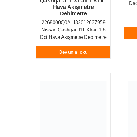
Qashqai J11 Xtrail 1.6 Dci
Dac
Hava Akışmetre
Debimetre
2268000Q0A H82012637959
Nissan Qashqai J11 Xtrail 1.6
Dci Hava Akışmetre Debimetre
Devamını oku