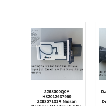
2268000Q0A
Da
H82012637959
226807131R Nissan
D