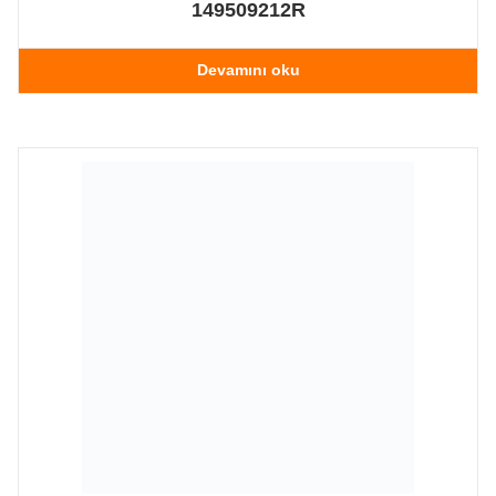
149509212R
Devamını oku