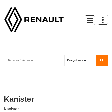
İçeriğe
geç
Kanister
Kanister