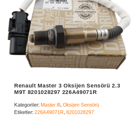
Renault Master 3 Oksijen Sensörü 2.3
M9T 8201028297 226A49071R
Kategoriler:
Master III
,
Oksijen Sensörü
Etiketler:
226A49071R
,
8201028297