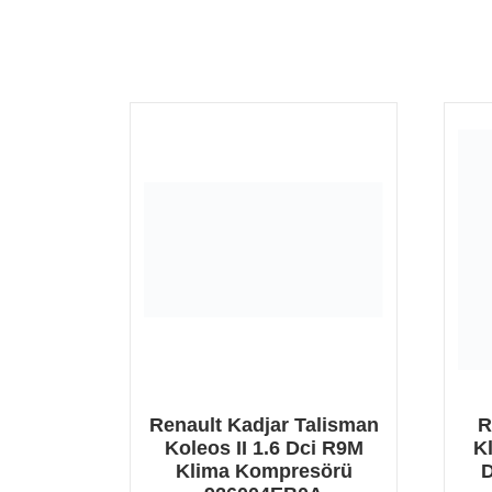
Renault Kadjar Talisman
R
Koleos II 1.6 Dci R9M
K
Klima Kompresörü
D