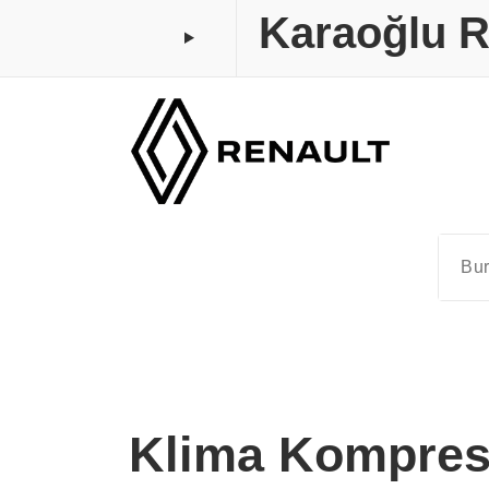
İçeriğe
Karaoğlu R
geç
Klima Kompres