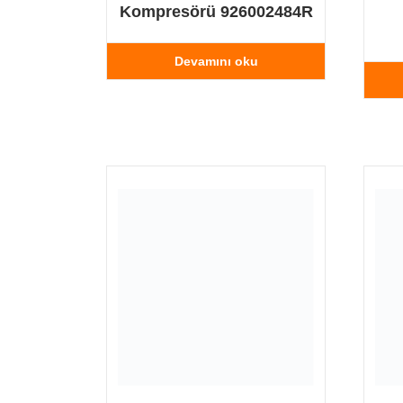
Kompresörü 926002484R
Devamını oku