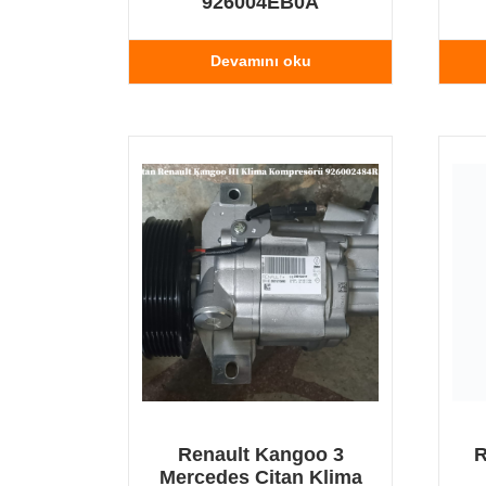
926004EB0A
Devamını oku
Renault Kangoo 3
R
Mercedes Citan Klima