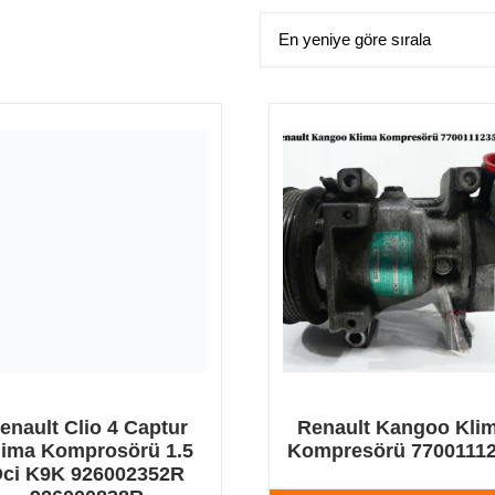
enault Clio 4 Captur
Renault Kangoo Kli
lima Komprosörü 1.5
Kompresörü 7700111
ci K9K 926002352R