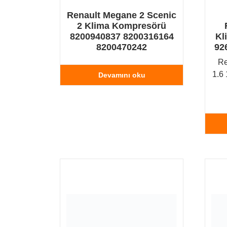
Renault Megane 2 Scenic
2 Klima Kompresörü
8200940837 8200316164
Kl
8200470242
92
Re
1.6
Devamını oku