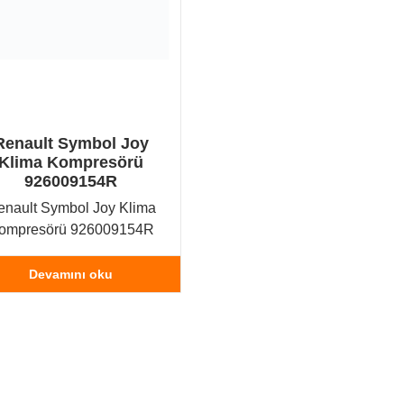
Renault Symbol Joy
Klima Kompresörü
926009154R
enault Symbol Joy Klima
ompresörü 926009154R
Devamını oku