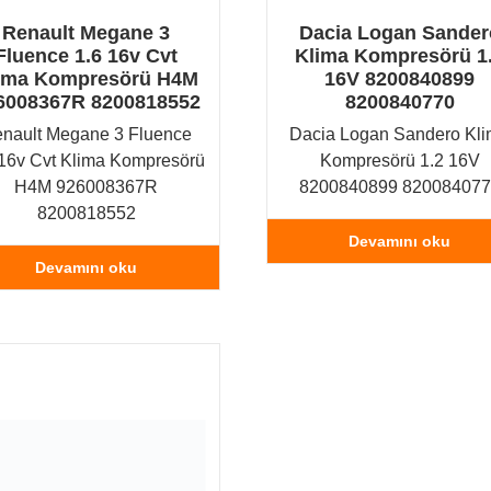
Renault Megane 3
Dacia Logan Sander
Fluence 1.6 16v Cvt
Klima Kompresörü 1
ima Kompresörü H4M
16V 8200840899
6008367R 8200818552
8200840770
nault Megane 3 Fluence
Dacia Logan Sandero Kl
 16v Cvt Klima Kompresörü
Kompresörü 1.2 16V
H4M 926008367R
8200840899 82008407
8200818552
Devamını oku
Devamını oku