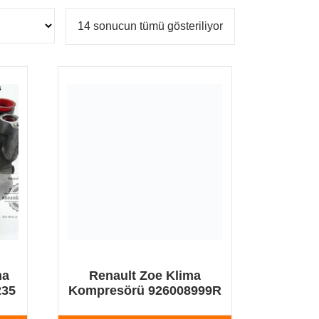
En
14 sonucun tümü gösteriliyor
yeniye
göre
sıralandı
ma
Renault Zoe Klima
235
Kompresörü 926008999R